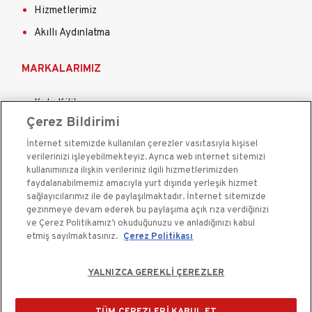
Hizmetlerimiz
Akıllı Aydınlatma
MARKALARIMIZ
Kale Kilit
Çerez Bildirimi
Kale Çelik Kapı
İnternet sitemizde kullanılan çerezler vasıtasıyla kişisel
Kale Çelik Kasa
verilerinizi işleyebilmekteyiz. Ayrıca web internet sitemizi
Kale Kapı Pencere Sistemleri
kullanımınıza ilişkin verileriniz ilgili hizmetlerimizden
faydalanabilmemiz amacıyla yurt dışında yerleşik hizmet
Kale Sigorta
sağlayıcılarımız ile de paylaşılmaktadır. İnternet sitemizde
gezinmeye devam ederek bu paylaşıma açık rıza verdiğinizi
ve Çerez Politikamız’ı okuduğunuzu ve anladığınızı kabul
etmiş sayılmaktasınız.
Çerez Politikası
YALNIZCA GEREKLİ ÇEREZLER
Kale Güvenlik Sistemleri A.Ş. bir Kale Endüstri Holding
kuruluşudur.©2020