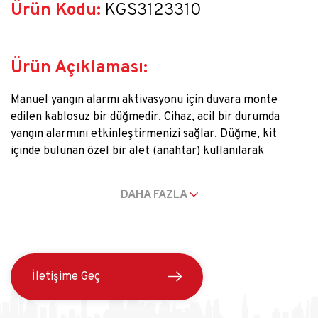
Ürün Kodu:
 KGS3123310
Ürün Açıklaması:
Manuel yangın alarmı aktivasyonu için duvara monte
edilen kablosuz bir düğmedir. Cihaz, acil bir durumda
yangın alarmını etkinleştirmenizi sağlar. Düğme, kit
içinde bulunan özel bir alet (anahtar) kullanılarak
sıfırlanabilir. Cihaz sadece iç mekan kurulumu için
tasarlanmıştır. Alarmları ve olayları iletmek için güvenli
DAHA FAZLA
Jeweller protokolü aracılığıyla hub ile iletişim kurar.
İletişim menzili engeller olmadan 1.700 metreye kadardır.
İletişime Geç