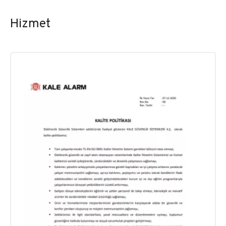
Yönetim Kurulu
Hizmet
İnsan Kaynakları
Sık Sorulan Sorular
Kalem Dergisi
Kale Endüstri Holding
Sosyal Sorumluluk
Basın Kiti