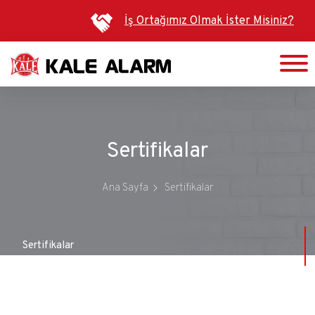
Ana
İş Ortağımız Olmak İster Misiniz?
içeriğe
atla
Sertifikalar
Ana Sayfa
Sertifikalar
Sertifikalar
Hakkımızda