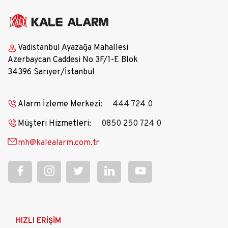
Vadistanbul Ayazağa Mahallesi
Azerbaycan Caddesi No 3F/1-E Blok
34396 Sarıyer/İstanbul
Alarm İzleme Merkezi:
444 724 0
Müşteri Hizmetleri:
0850 250 724 0
mh@kalealarm.com.tr
Ana
HIZLI ERİŞİM