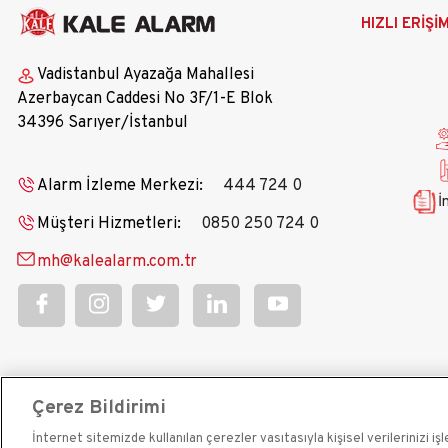
Ana
HIZLI ERİŞİ
gezinti
menüsü
Vadistanbul Ayazağa Mahallesi
Azerbaycan Caddesi No 3F/1-E Blok
34396 Sarıyer/İstanbul
Alarm İzleme Merkezi:
444 724 0
İ
Müşteri Hizmetleri:
0850 250 724 0
mh@kalealarm.com.tr
Çerez Bildirimi
İnternet sitemizde kullanılan çerezler vasıtasıyla kişisel verilerinizi i