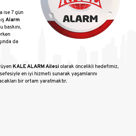
a ise 7 gün
mış
Alarm
u baskını,
erken
şında da
üyüyen
KALE ALARM Ailesi
olarak öncelikli hedefimiz,
sefesiyle en iyi hizmeti sunarak yaşamlarını
cakları bir ortam yaratmaktır.​​