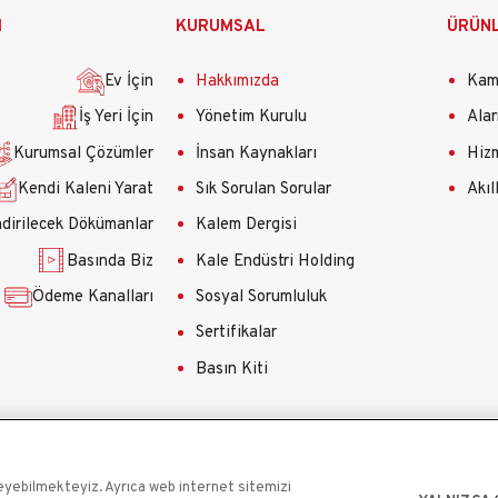
M
KURUMSAL
ÜRÜN
Ev İçin
Hakkımızda
Kame
İş Yeri İçin
Yönetim Kurulu
Alar
Kurumsal Çözümler
İnsan Kaynakları
Hizm
Kendi Kaleni Yarat
Sık Sorulan Sorular
Akıl
ndirilecek Dökümanlar
Kalem Dergisi
Basında Biz
Kale Endüstri Holding
Ödeme Kanalları
Sosyal Sorumluluk
Sertifikalar
Basın Kiti
şleyebilmekteyiz. Ayrıca web internet sitemizi