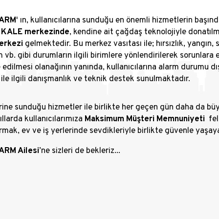
LARM
' ın, kullanıcılarına sunduğu en önemli hizmetlerin başınd
t
KALE merkezinde
, kendine ait çağdaş teknolojiyle donatıl
erkezi
gelmektedir. Bu merkez vasıtası ile; hırsızlık, yangın, s
 vb. gibi durumların ilgili birimlere yönlendirilerek sorunlara 
edilmesi olanağının yanında, kullanıcılarına alarm durumu dı
 ile ilgili danışmanlık ve teknik destek sunulmaktadır.
rine sunduğu hizmetler ile birlikte her geçen gün daha da b
ıllarda kullanıcılarımıza
Maksimum Müşteri Memnuniyeti
fel
rmak, ev ve iş yerlerinde sevdikleriyle birlikte güvenle yaşaya
RM Ailesi
’ne sizleri de bekleriz...