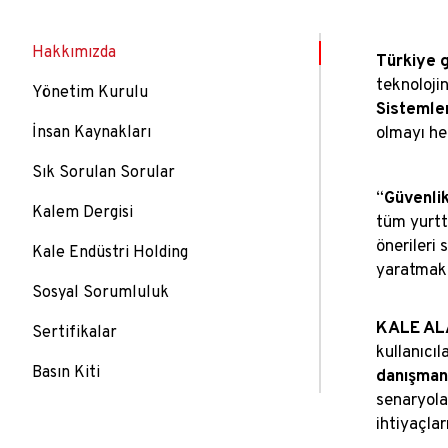
Hakkımızda
Türkiye 
teknolojin
Yönetim Kurulu
Sistemler
İnsan Kaynakları
olmayı he
Sık Sorulan Sorular
“
Güvenlik
Kalem Dergisi
tüm yurt
önerileri
Kale Endüstri Holding
yaratmak 
Sosyal Sorumluluk
KALE A
Sertifikalar
kullanıcı
Basın Kiti
danışman
senaryola
ihtiyaçla