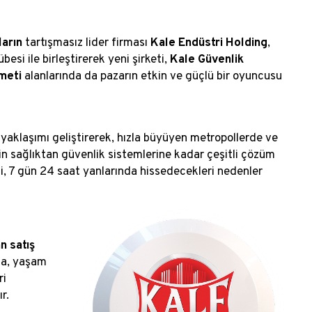
ların
tartışmasız lider firması
Kale Endüstri Holding
,
übesi ile birleştirerek yeni şirketi,
Kale Güvenlik
zmeti
alanlarında da pazarın etkin ve güçlü bir oyuncusu
ı yaklaşımı geliştirerek, hızla büyüyen metropollerde ve
çin sağlıktan güvenlik sistemlerine kadar çeşitli çözüm
ni, 7 gün 24 saat yanlarında hissedecekleri nedenler
 satış
da, yaşam
ri
.​