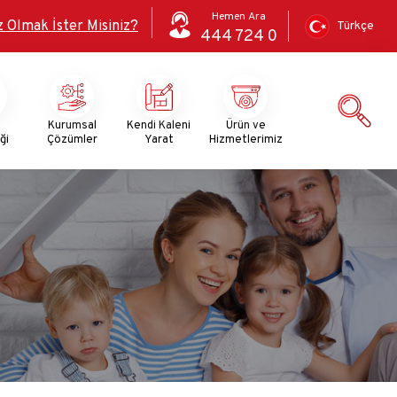
Hemen Ara
z Olmak İster Misiniz?
Türkçe
444 724 0
i
Kurumsal
Kendi Kaleni
Ürün ve
ği
Çözümler
Yarat
Hizmetlerimiz