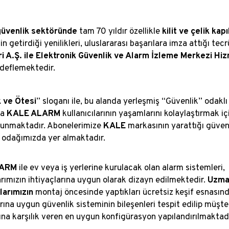
güvenlik sektöründe
tam 70 yıldır özellikle
kilit ve çelik kapı
in getirdiği yenilikleri, uluslararası başarılara imza attığı tecr
i A.Ş. ile El​ektronik Güvenlik ve Alarm İzleme Merkezi Hi
deflemektedir.
 ve Ötesi
” sloganı ile, bu alanda yerleşmiş “Güvenlik” odakl
ta
KALE ALARM
kullanıcılarının yaşamlarını kolaylaştırmak i
 sunmaktadır. Abonelerimize
KALE
markasının​​ yarattığı güve
odağımızda yer almaktadır.
LARM
ile ev veya iş yerlerine kurulacak olan alarm sistemleri,
larımızın ihtiyaçlarına uygun olarak dizayn edilmektedir.
Uzman
larımızın
montaj öncesinde yaptıkları ücretsiz keşif esnasın
rına uygun güvenlik sisteminin bileşenleri tespit edilip müşte
rına karşılık veren en uygun konfigürasyon yapılandırılmaktadır