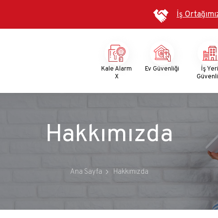
İş Ortağımı
Mega
Menu
Kale Alarm
Ev Güvenliği
İş Yer
X
Güvenli
Hakkımızda
Ana Sayfa
Hakkımızda