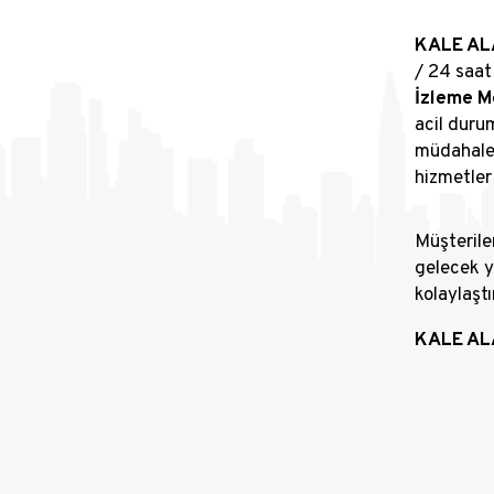
KALE A
/ 24 saa
İzleme M
acil durum
müdahale 
hizmetler
Müşterile
gelecek y
kolaylaştı
KALE ALA