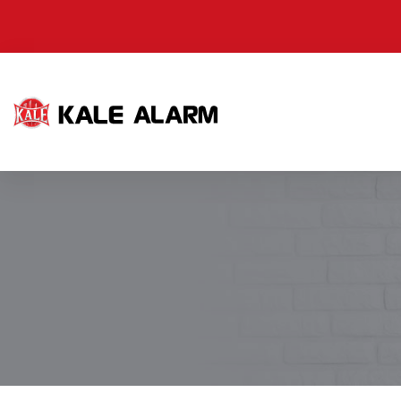
Ana
içeriğe
atla