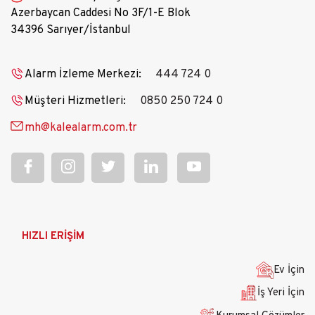
Azerbaycan Caddesi No 3F/1-E Blok
34396 Sarıyer/İstanbul
Alarm İzleme Merkezi:
444 724 0
Müşteri Hizmetleri:
0850 250 724 0
mh@kalealarm.com.tr
Ana
HIZLI ERİŞİM
gezinti
menüsü
Ev İçin
İş Yeri İçin