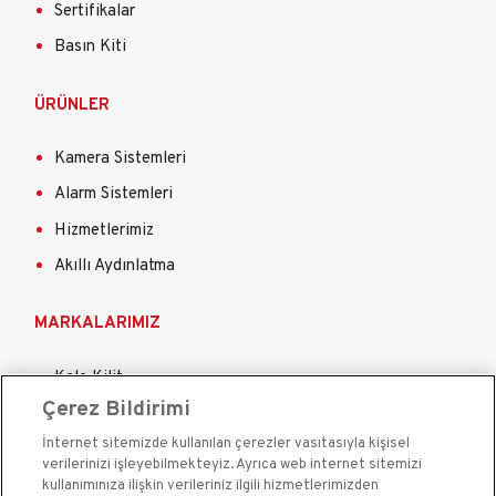
Sertifikalar
Basın Kiti
ÜRÜNLER
Kamera Sistemleri
Alarm Sistemleri
Hizmetlerimiz
Akıllı Aydınlatma
MARKALARIMIZ
Kale Kilit
Çerez Bildirimi
Kale Çelik Kapı
İnternet sitemizde kullanılan çerezler vasıtasıyla kişisel
Kale Çelik Kasa
verilerinizi işleyebilmekteyiz. Ayrıca web internet sitemizi
Kale Kapı Pencere Sistemleri
kullanımınıza ilişkin verileriniz ilgili hizmetlerimizden