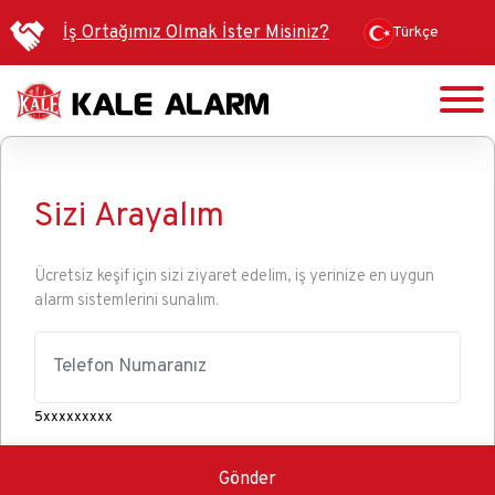
Ana
İş Ortağımız Olmak İster Misiniz?
Türkçe
içeriğe
atla
Sizi Arayalım
Ücretsiz keşif için sizi ziyaret
edelim, iş yerinize
en uygun
alarm sistemlerini
sunalım.
5xxxxxxxxx