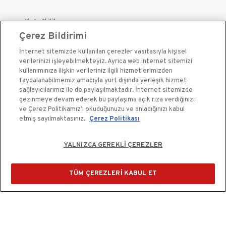
Kale Kilit
Çerez Bildirimi
Kale Çelik Kapı
İnternet sitemizde kullanılan çerezler vasıtasıyla kişisel
Kale Çelik Kasa
verilerinizi işleyebilmekteyiz. Ayrıca web internet sitemizi
Kale Kapı Pencere Sistemleri
kullanımınıza ilişkin verileriniz ilgili hizmetlerimizden
faydalanabilmemiz amacıyla yurt dışında yerleşik hizmet
Kale Sigorta
sağlayıcılarımız ile de paylaşılmaktadır. İnternet sitemizde
gezinmeye devam ederek bu paylaşıma açık rıza verdiğinizi
ve Çerez Politikamız’ı okuduğunuzu ve anladığınızı kabul
etmiş sayılmaktasınız.
Çerez Politikası
YALNIZCA GEREKLİ ÇEREZLER
Kale Güvenlik Sistemleri A.Ş. bir Kale Endüstri Holding
kuruluşudur.©2020
TÜM ÇEREZLERİ KABUL ET
Çerez Kullanım Bildirimi
Kişisel Verilerin Korunması ve Gizlilik