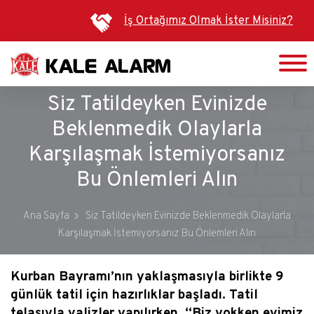
Ana
İş Ortağımız Olmak İster Misiniz?
içeriğe
atla
Siz Tatildeyken Evinizde
Beklenmedik Olaylarla
Karşılaşmak İstemiyorsanız
Bu Önlemleri Alın
Ana Sayfa
Siz Tatildeyken Evinizde Beklenmedik Olaylarla
Karşılaşmak İstemiyorsanız Bu Önlemleri Alın
Kurban Bayramı’nın yaklaşmasıyla birlikte 9
günlük tatil için hazırlıklar başladı. Tatil
telaşıyla valizler yapılırken, “Biz yokken evimiz