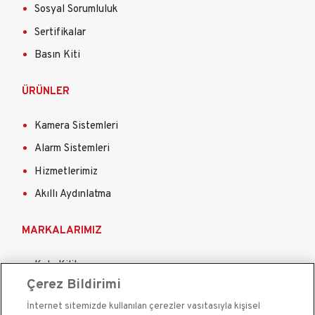
Sosyal Sorumluluk
Sertifikalar
Basın Kiti
ÜRÜNLER
Kamera Sistemleri
Alarm Sistemleri
Hizmetlerimiz
Akıllı Aydınlatma
MARKALARIMIZ
Kale Kilit
Çerez Bildirimi
Kale Çelik Kapı
İnternet sitemizde kullanılan çerezler vasıtasıyla kişisel
Kale Çelik Kasa