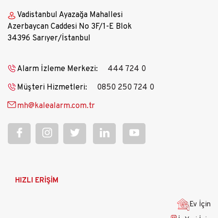
Vadistanbul Ayazağa Mahallesi
Azerbaycan Caddesi No 3F/1-E Blok
34396 Sarıyer/İstanbul
Alarm İzleme Merkezi:
444 724 0
Müşteri Hizmetleri:
0850 250 724 0
mh@kalealarm.com.tr
Ana
HIZLI ERİŞİM
gezinti
menüsü
Ev İçin