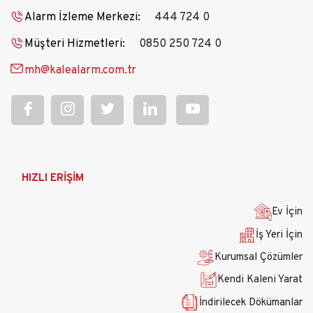
Alarm İzleme Merkezi:
444 724 0
Müşteri Hizmetleri:
0850 250 724 0
mh@kalealarm.com.tr
Ana
HIZLI ERİŞİM
gezinti
menüsü
Ev İçin
İş Yeri İçin
Kurumsal Çözümler
Kendi Kaleni Yarat
İndirilecek Dökümanlar