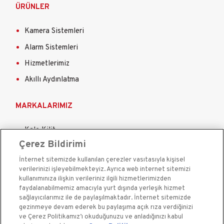
ÜRÜNLER
Kamera Sistemleri
Alarm Sistemleri
Hizmetlerimiz
Akıllı Aydınlatma
MARKALARIMIZ
Kale Kilit
Çerez Bildirimi
Kale Çelik Kapı
İnternet sitemizde kullanılan çerezler vasıtasıyla kişisel
Kale Çelik Kasa
verilerinizi işleyebilmekteyiz. Ayrıca web internet sitemizi
Kale Kapı Pencere Sistemleri
kullanımınıza ilişkin verileriniz ilgili hizmetlerimizden
faydalanabilmemiz amacıyla yurt dışında yerleşik hizmet
Kale Sigorta
sağlayıcılarımız ile de paylaşılmaktadır. İnternet sitemizde
gezinmeye devam ederek bu paylaşıma açık rıza verdiğinizi
ve Çerez Politikamız’ı okuduğunuzu ve anladığınızı kabul