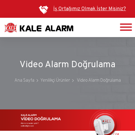
Ana
İş Ortağımız Olmak İster Misiniz?
içeriğe
atla
Video Alarm Doğrulama
Ana Sayfa
Yenilikçi Ürünler
Video Alarm Doğrulama