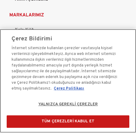
MARKALARIMIZ
Kale Kilit
Çerez Bildirimi
Kale Çelik Kapı
İnternet sitemizde kullanılan çerezler vasıtasıyla kişisel
Kale Çelik Kasa
verilerinizi işleyebilmekteyiz. Ayrıca web internet sitemizi
Kale Kapı Pencere Sistemleri
kullanımınıza ilişkin verileriniz ilgili hizmetlerimizden
faydalanabilmemiz amacıyla yurt dışında yerleşik hizmet
Kale Sigorta
sağlayıcılarımız ile de paylaşılmaktadır. İnternet sitemizde
gezinmeye devam ederek bu paylaşıma açık rıza verdiğinizi
ve Çerez Politikamız’ı okuduğunuzu ve anladığınızı kabul
etmiş sayılmaktasınız.
Çerez Politikası
YALNIZCA GEREKLİ ÇEREZLER
Kale Güvenlik Sistemleri A.Ş. bir Kale Endüstri Holding
kuruluşudur.©2020
TÜM ÇEREZLERİ KABUL ET
Çerez Kullanım Bildirimi