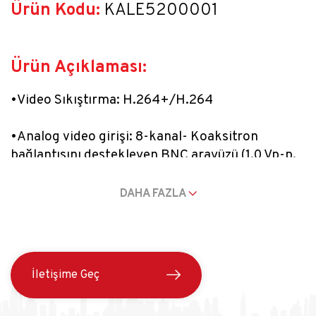
Ürün Kodu:
 KALE5200001
Ürün Açıklaması:
•Video Sıkıştırma: H.264+/H.264
•Analog video girişi: 8-kanal- Koaksitron 
bağlantısını destekleyen BNC arayüzü (1.0 Vp-p, 
75 Ω)
DAHA FAZLA
•HDTVI girişi: 1080p25, 1080p30, 720p25, 
720p30
•AHD girişi: 720p25, 720p30
İletişime Geç
•HDCVI girişi: 720p25, 720p30