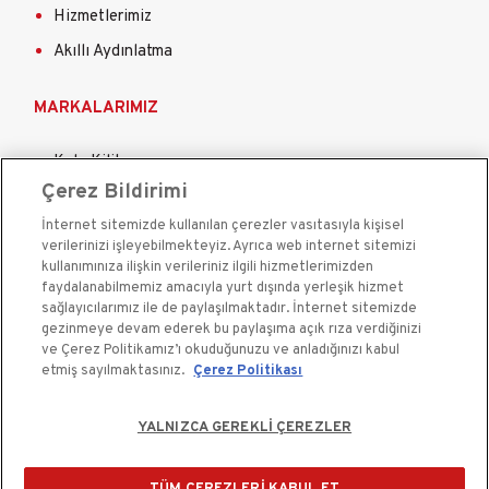
•USB Arayüzü:   Arka panel: 2 × USB 2.0
Hizmetlerimiz
Akıllı Aydınlatma
•Güç Kaynağı:  12 VDC
MARKALARIMIZ
•Tüketim (HDD olmaksızın): ≤ 12 W
Kale Kilit
•Çalışma Sıcaklığı: -10 ºC to +55 ºC (14 ºF to 131 
Çerez Bildirimi
Kale Çelik Kapı
ºF
İnternet sitemizde kullanılan çerezler vasıtasıyla kişisel
Kale Çelik Kasa
verilerinizi işleyebilmekteyiz. Ayrıca web internet sitemizi
Kale Kapı Pencere Sistemleri
•Çalışma Nemi:  % 10 ila % 90
kullanımınıza ilişkin verileriniz ilgili hizmetlerimizden
faydalanabilmemiz amacıyla yurt dışında yerleşik hizmet
Kale Sigorta
sağlayıcılarımız ile de paylaşılmaktadır. İnternet sitemizde
•Boyutları (GxDxY) :260 × 222 × 45 mm (10.2 × 
gezinmeye devam ederek bu paylaşıma açık rıza verdiğinizi
ve Çerez Politikamız’ı okuduğunuzu ve anladığınızı kabul
8.7 × 1.8 inç)
etmiş sayılmaktasınız.
Çerez Politikası
•Ağırlık (HDD olmaksızın): ≤ 1 kg (2.2 pound)
YALNIZCA GEREKLİ ÇEREZLER
Kale Güvenlik Sistemleri A.Ş. bir Kale Endüstri Holding
kuruluşudur.©2020