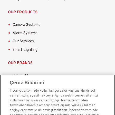
OUR PRODUCTS
Camera Systems
Alarm Systems
Our Services
Smart Lighting
OUR BRANDS
Kale Kilit
Çerez Bildirimi
Kale Steel Door
İnternet sitemizde kullanılan çerezler vasıtasıyla kişisel
Kale Steel Safe
verilerinizi işleyebilmekteyiz. Ayrıca web internet sitemizi
Kale Door And Window Systems Products
kullanımınıza ilişkin verileriniz ilgili hizmetlerimizden
faydalanabilmemiz amacıyla yurt dışında yerleşik hizmet
Kale Sigorta
sağlayıcılarımız ile de paylaşılmaktadır. İnternet sitemizde