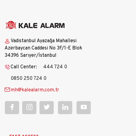
Vadistanbul Ayazağa Mahallesi
Azerbaycan Caddesi No 3F/1-E Blok
34396 Sarıyer/İstanbul
Call Center:
444 724 0
0850 250 724 0
mh@kalealarm.com.tr
Ana