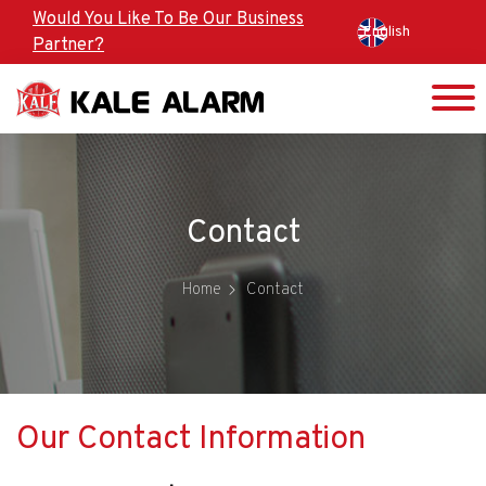
Skip
Would You Like To Be Our Business
English
to
Partner?
main
content
Contact
Home
Contact
Our Contact Information