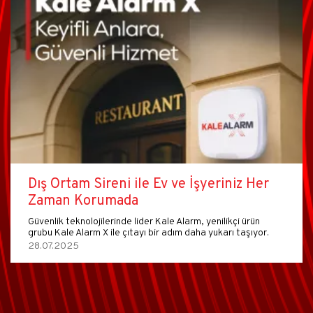
Dış Ortam Sireni ile Ev ve İşyeriniz Her
Zaman Korumada
Güvenlik teknolojilerinde lider Kale Alarm, yenilikçi ürün
grubu Kale Alarm X ile çıtayı bir adım daha yukarı taşıyor.
28.07.2025