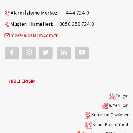
Alarm İzleme Merkezi:
444 724 0
Müşteri Hizmetleri:
0850 250 724 0
mh@kalealarm.com.tr
Ana
HIZLI ERİŞİM
gezinti
menüsü
Ev İçin
İş Yeri İçin
Kurumsal Çözümler
Kendi Kaleni Yarat