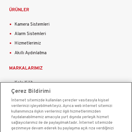
ÜRÜNLER
Kamera Sistemleri
Alarm Sistemleri
Hizmetlerimiz
Akıllı Aydınlatma
MARKALARIMIZ
Kale Kilit
Çerez Bildirimi
Kale Çelik Kapı
İnternet sitemizde kullanılan çerezler vasıtasıyla kişisel
Kale Çelik Kasa
verilerinizi işleyebilmekteyiz. Ayrıca web internet sitemizi
Kale Kapı Pencere Sistemleri
kullanımınıza ilişkin verileriniz ilgili hizmetlerimizden
faydalanabilmemiz amacıyla yurt dışında yerleşik hizmet
Kale Sigorta
sağlayıcılarımız ile de paylaşılmaktadır. İnternet sitemizde
gezinmeye devam ederek bu paylaşıma açık rıza verdiğinizi