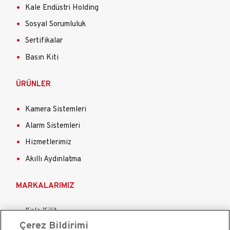
Kale Endüstri Holding
Sosyal Sorumluluk
Sertifikalar
Basın Kiti
ÜRÜNLER
Kamera Sistemleri
Alarm Sistemleri
Hizmetlerimiz
Akıllı Aydınlatma
MARKALARIMIZ
Kale Kilit
Çerez Bildirimi
Kale Çelik Kapı