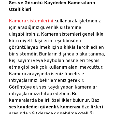
Reklamlar
Ses ve Görüntü Kaydeden Kameraların
Özellikleri
Kalem Dergisi
Kamera sistemlerini
kullanarak işletmeniz
için aradığınız güvenlik sistemine
Blog
ulaşabilirsiniz. Kamera sistemleri genellikle
kötü niyetli kişilerin teşebbüsünü
görüntüleyebilmek için sıklıkla tercih edilen
bir sistemdir. Bunların dışında plaka tanıma,
kişi sayımı veya kaybolan nesneleri teşhis
etme gibi pek çok kullanım alanı mevcuttur.
Kamera arayışında iseniz öncelikle
ihtiyaçlarınızı belirlemeniz gerekir.
Görüntüye ek ses kaydı yapan kameralar
ihtiyaçlarınıza hitap edebilir. Bu
kameralarda belirli özellikler bulunur. Bazı
ses kaydedici güvenlik kamerası
özellikleri
arasında 360 derece dönebilme özelliği