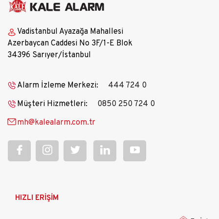
Vadistanbul Ayazağa Mahallesi
Azerbaycan Caddesi No 3F/1-E Blok
34396 Sarıyer/İstanbul
Alarm İzleme Merkezi:
444 724 0
Müşteri Hizmetleri:
0850 250 724 0
mh@kalealarm.com.tr
Ana
HIZLI ERİŞİM
gezinti
menüsü