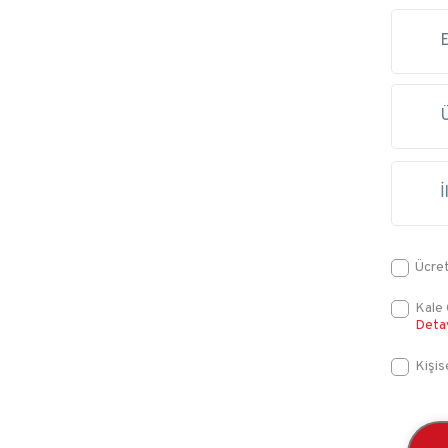
Ücret
Kale 
Deta
Kişis