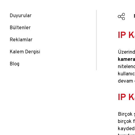
Duyurular
Bültenler
IP 
Reklamlar
Üzerind
Kalem Dergisi
kamer
Blog
nitelendi
kullanı
devam e
IP 
Birçok 
birçok 
kaydede