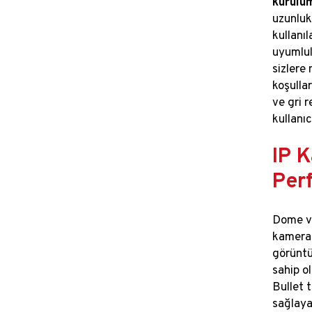
kurulu
uzunlukl
kullanı
uyumlul
sizlere
koşulla
ve gri r
kullanıc
IP 
Per
Dome ve
kamerala
görüntü
sahip o
Bullet 
sağlaya