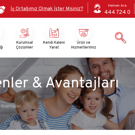
Hemen Ara
İş Ortağımız Olmak İster Misiniz?
444 724 0
i
Kurumsal
Kendi Kaleni
Ürün ve
ği
Çözümler
Yarat
Hizmetlerimiz
ler & Avantajları
Avantajları