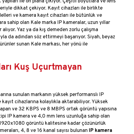
yapıları ile ön plana çıkıyor. Çeşitli boyutlara ve lens
riyle dikkat çekiyor. Kayıt cihazları ile birlikte
leri ve kamera kayıt cihazları ile bütünlük ve
ara sahip olan Kale marka IP kameralar, uzun yıllar
r alıyor. Yaz ya da kış demeden zorlu çalışma
ıyla da adından söz ettirmeyi başarıyor. Siyah, beyaz
e ürünler sunan Kale markası, her yönü ile
ları Kuş Uçurtmayan
cılarına sunulan markanın yüksek performanslı IP
e kayıt cihazlarına kolaylıkla aktarabiliyor. Yüksek
ış yapan ve 32 KBPS ve 8 MBPS ortak görüntü yapısına
 tipi IP kamera ve 4,0 mm lens uzunluğa sahip olan
, 1920x1080 görüntü kalitesine kadar çözünürlük
eraları, 4, 8 ve 16 kanal sayısı bulunan
IP kamera