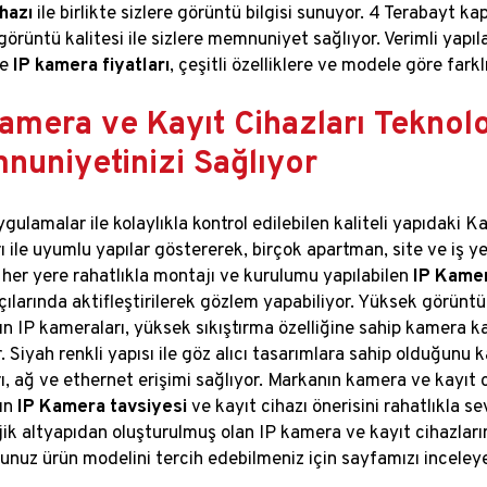
ihazı
ile birlikte sizlere görüntü bilgisi sunuyor. 4 Terabayt 
örüntü kalitesi ile sizlere memnuniyet sağlıyor. Verimli yapıl
ve
IP kamera fiyatları
, çeşitli özelliklere ve modele göre farkl
amera ve Kayıt Cihazları Teknoloj
nuniyetinizi Sağlıyor
ygulamalar ile kolaylıkla kontrol edilebilen kaliteli yapıdaki
ı ile uyumlu yapılar göstererek, birçok apartman, site ve iş ye
 her yere rahatlıkla montajı ve kurulumu yapılabilen
IP Kame
çılarında aktifleştirilerek gözlem yapabiliyor. Yüksek görüntü
 IP kameraları, yüksek sıkıştırma özelliğine sahip kamera kayıt
. Siyah renkli yapısı ile göz alıcı tasarımlara sahip olduğunu
rı, ağ ve ethernet erişimi sağlıyor. Markanın kamera ve kayıt 
ın
IP Kamera tavsiyesi
ve kayıt cihazı önerisini rahatlıkla s
jik altyapıdan oluşturulmuş olan IP kamera ve kayıt cihazların
nuz ürün modelini tercih edebilmeniz için sayfamızı inceleyeb