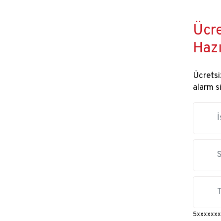
Ücre
Hazı
Ücretsiz
alarm s
5xxxxxxx