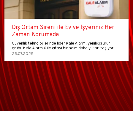
Dış Ortam Sireni ile Ev ve İşyeriniz Her
Zaman Korumada
Güvenlik teknolojilerinde lider Kale Alarm, yenilikçi ürün
grubu Kale Alarm X ile çıtayı bir adım daha yukarı taşıyor.
28.07.2025