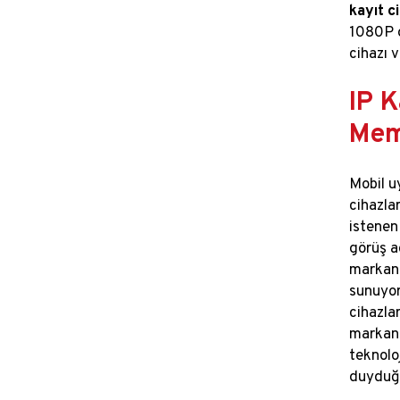
kayıt c
1080P g
cihazı 
IP K
Mem
Mobil u
cihazlar
istenen
görüş a
markanın
sunuyor
cihazla
markan
teknolo
duyduğu