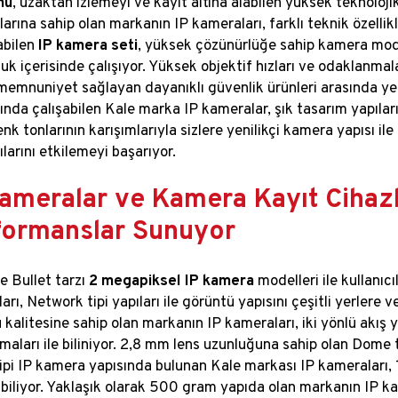
mu
, uzaktan izlemeyi ve kayıt altına alabilen yüksek teknolojik 
arına sahip olan markanın IP kameraları, farklı teknik özellikle
labilen
IP kamera seti
, yüksek çözünürlüğe sahip kamera model
uk içerisinde çalışıyor. Yüksek objektif hızları ve odaklanmal
 memnuniyet sağlayan dayanıklı güvenlik ürünleri arasında ye
rında çalışabilen Kale marka IP kameralar, şık tasarım yapılar
enk tonlarının karışımlarıyla sizlere yenilikçi kamera yapısı il
ılarını etkilemeyi başarıyor.
Kameralar ve Kamera Kayıt Cihaz
formanslar Sunuyor
 Bullet tarzı
2 megapiksel IP kamera
modelleri ile kullanı
rı, Network tipi yapıları ile görüntü yapısını çeşitli yerlere v
 kalitesine sahip olan markanın IP kameraları, iki yönlü ak
lmaları ile biliniyor. 2,8 mm lens uzunluğuna sahip olan Dome
tipi IP kamera yapısında bulunan Kale markası IP kameraları
biliyor. Yaklaşık olarak 500 gram yapıda olan markanın IP kam