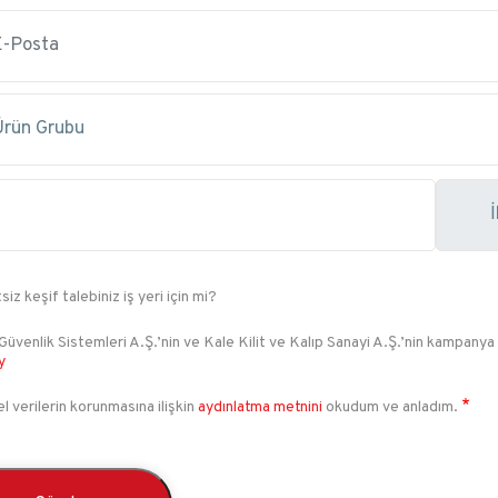
siz keşif talebiniz iş yeri için mi?
Güvenlik Sistemleri A.Ş.’nin ve Kale Kilit ve Kalıp Sanayi A.Ş.’nin kampanya
y
el verilerin korunmasına ilişkin
aydınlatma metnini
okudum ve anladım.