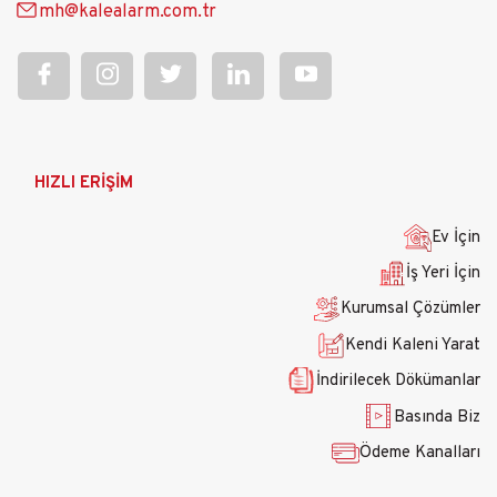
mh@kalealarm.com.tr
Ana
HIZLI ERİŞİM
gezinti
menüsü
Ev İçin
İş Yeri İçin
Kurumsal Çözümler
Kendi Kaleni Yarat
İndirilecek Dökümanlar
Basında Biz
Ödeme Kanalları