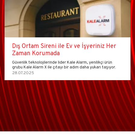
Dış Ortam Sireni ile Ev ve İşyeriniz Her
Zaman Korumada
Güvenlik teknolojilerinde lider Kale Alarm, yenilikçi ürün
grubu Kale Alarm X ile çıtayı bir adım daha yukarı taşıyor.
28.07.2025