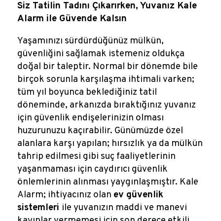
Reklamlar
Siz Tatilin Tadını Çıkarırken, Yuvanız Kale
Alarm ile Güvende Kalsın
Kalem Dergisi
Yaşamınızı sürdürdüğünüz mülkün,
güvenliğini sağlamak istemeniz oldukça
Blog
doğal bir taleptir. Normal bir dönemde bile
birçok sorunla karşılaşma ihtimali varken;
tüm yıl boyunca beklediğiniz tatil
döneminde, arkanızda bıraktığınız yuvanız
için güvenlik endişelerinizin olması
huzurunuzu kaçırabilir. Günümüzde özel
alanlara karşı yapılan; hırsızlık ya da mülkün
tahrip edilmesi gibi suç faaliyetlerinin
yaşanmaması için caydırıcı güvenlik
önlemlerinin alınması yaygınlaşmıştır. Kale
Alarm; ihtiyacınız olan
ev güvenlik
sistemleri
ile yuvanızın maddi ve manevi
kayıplar vermemesi için son derece etkili