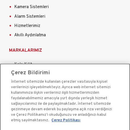
Kamera Sistemleri
Alarm Sistemleri
Hizmetlerimiz
Akıllı Aydınlatma
MARKALARIMIZ
Kale Kilit
Çerez Bildirimi
Kale Çelik Kapı
İnternet sitemizde kullanılan çerezler vasıtasıyla kişisel
Kale Çelik Kasa
verilerinizi işleyebilmekteyiz. Ayrıca web internet sitemizi
Kale Kapı Pencere Sistemleri
kullanımınıza ilişkin verileriniz ilgili hizmetlerimizden
faydalanabilmemiz amacıyla yurt dışında yerleşik hizmet
Kale Sigorta
sağlayıcılarımız ile de paylaşılmaktadır. İnternet sitemizde
gezinmeye devam ederek bu paylaşıma açık rıza verdiğinizi
ve Çerez Politikamız’ı okuduğunuzu ve anladığınızı kabul
etmiş sayılmaktasınız.
Çerez Politikası