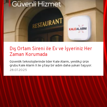
Dış Ortam Sireni ile Ev ve İşyeriniz Her
Zaman Korumada
Güvenlik teknolojilerinde lider Kale Alarm, yenilikçi ürün
grubu Kale Alarm X ile çıtayı bir adım daha yukarı taşıyor.
28.07.2025