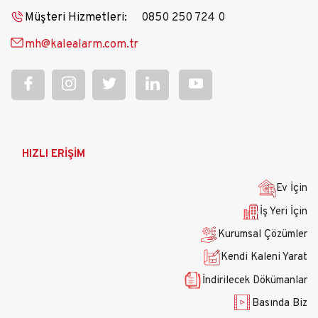
Müşteri Hizmetleri:
0850 250 724 0
mh@kalealarm.com.tr
Ana
HIZLI ERİŞİM
gezinti
menüsü
Ev İçin
İş Yeri İçin
Kurumsal Çözümler
Kendi Kaleni Yarat
İndirilecek Dökümanlar
Basında Biz