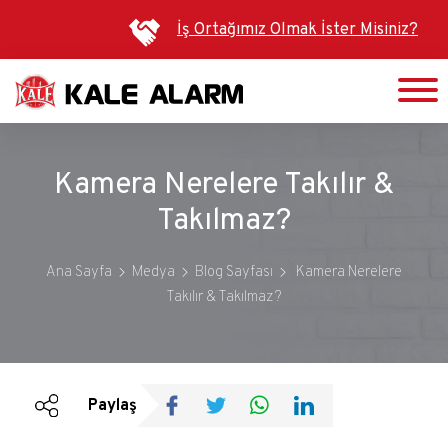
Ana
İş Ortağımız Olmak İster Misiniz?
içeriğe
atla
Kamera Nerelere Takılır &
Takılmaz?
Ana Sayfa
Medya
Blog Sayfası
Kamera Nerelere
Takılır & Takılmaz?
Duyurular
Bültenler
Paylaş