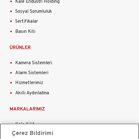
Kale Endüstri Holding
Sosyal Sorumluluk
Sertifikalar
Basın Kiti
ÜRÜNLER
Kamera Sistemleri
Alarm Sistemleri
Hizmetlerimiz
Akıllı Aydınlatma
MARKALARIMIZ
Kale Kilit
Çerez Bildirimi
Kale Çelik Kapı