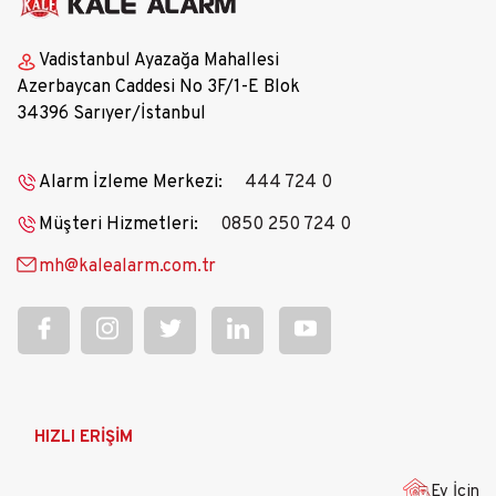
Vadistanbul Ayazağa Mahallesi
Azerbaycan Caddesi No 3F/1-E Blok
34396 Sarıyer/İstanbul
Alarm İzleme Merkezi:
444 724 0
Müşteri Hizmetleri:
0850 250 724 0
mh@kalealarm.com.tr
Ana
HIZLI ERİŞİM
gezinti
menüsü
Ev İçin