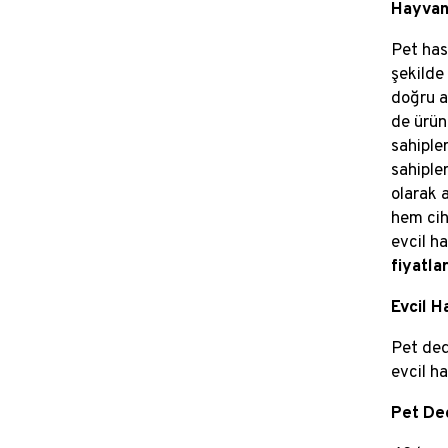
Hayvan
Pet has
şekilde
doğru a
de ürün
sahiple
sahiple
olarak a
hem cih
evcil h
fiyatlar
Evcil H
Pet ded
evcil h
Pet De