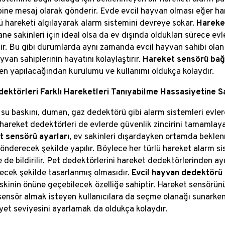
bine mesaj olarak gönderir. Evde evcil hayvan olması eğer h
lü hareketi algılayarak alarm sistemini devreye sokar.
Hareket
ane sakinleri için ideal olsa da ev dışında oldukları sürece ev
dir. Bu gibi durumlarda aynı zamanda evcil hayvan sahibi olan 
yvan sahiplerinin hayatını kolaylaştırır.
Hareket sensörü bağl
en yapılacağından kurulumu ve kullanımı oldukça kolaydır.
ektörleri Farklı Hareketleri Tanıyabilme Hassasiyetine Sa
 su baskını, duman, gaz dedektörü gibi alarm sistemleri evler
e hareket dedektörleri de evlerde güvenlik zincirini tamamlaya
 sensörü ayarları
, ev sakinleri dışardayken ortamda beklen
önderecek şekilde yapılır. Böylece her türlü hareket alarm sist
 de bildirilir. Pet dedektörlerini hareket dedektörlerinden ay
cek şekilde tasarlanmış olmasıdır.
Evcil hayvan dedektörü
iskinin önüne geçebilecek özelliğe sahiptir. Hareket sensörünün
sensör almak isteyen kullanıcılara da seçme olanağı sunarke
yet seviyesini ayarlamak da oldukça kolaydır.