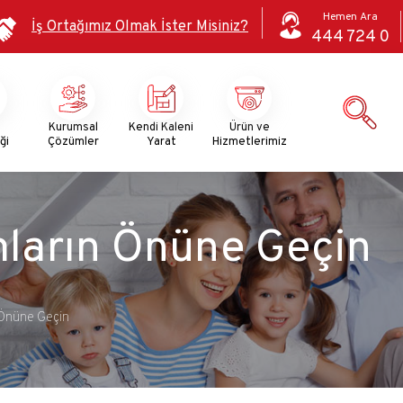
Hemen Ara
İş Ortağımız Olmak İster Misiniz?
444 724 0
i
Kurumsal
Kendi Kaleni
Ürün ve
ği
Çözümler
Yarat
Hizmetlerimiz
mların Önüne Geçin
 Önüne Geçin