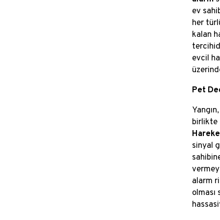
ev sahi
her tür
kalan h
tercihi
evcil ha
üzerind
Pet Ded
Yangın,
birlikt
Hareket
sinyal g
sahibine
vermeye
alarm r
olması 
hassasi