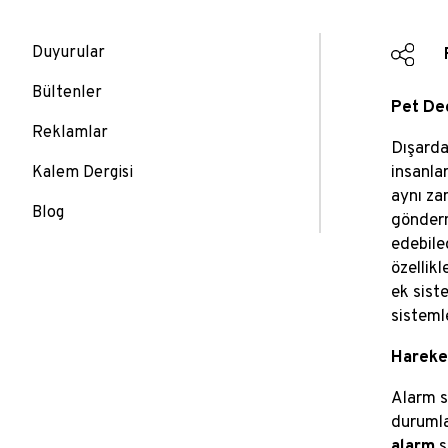
Duyurular
Bültenler
Pet Ded
Reklamlar
Dışarda
insanla
Kalem Dergisi
aynı za
Blog
gönderme
edebile
özellik
ek sist
sisteml
Hareket
Alarm s
durumla
alarm
s