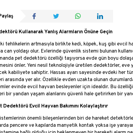
Paylaş
ektörü Kullanarak Yanlış Alarmların Önüne Geçin
ki tehlikelerin artmasıyla birlikte kedi, köpek, kuş gibi evci
ra can yoldaşı olur. Evlerinde güvenlik sistemi bulunan kullanı
manda pet dedektörü özelliği taşıyorsa evde gün boyu dolaşan
sini önler. Yeni nesil teknolojiyle üretilen dedektörler, eve y
cek kabiliyete sahiptir. Hassas ayarı sayesinde evdeki her tü
leri arasında yer alır. Özellikle evden uzakta olunan durumlar
emler evinde evcil hayvan besleyenler için idealdir. Bu özelliğ
eri bir yandan yaşam alanlarını güvenli hale getirirken bir yan
 Dedektörü Evcil Hayvan Bakımını Kolaylaştırır
istemlerinin önemli bileşenlerinden biri de hareket detektörl
rda pencere ve kapılarda manyetik kontak yoksa işe yarayan 
istemine bağlı olduğu için beklenmeyen bir hareketi alarm pane