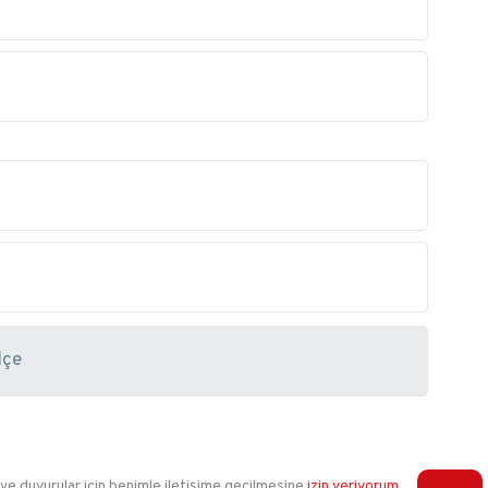
 ve duyurular için benimle iletişime geçilmesine
izin veriyorum.