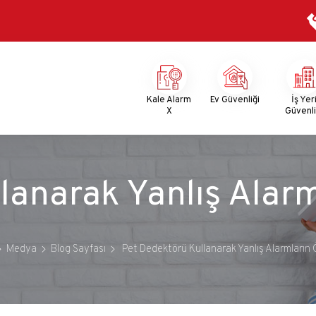
Mega
Menu
Kale Alarm
Ev Güvenliği
İş Yer
X
Güvenli
lanarak Yanlış Alar
Medya
Blog Sayfası
Pet Dedektörü Kullanarak Yanlış Alarmların