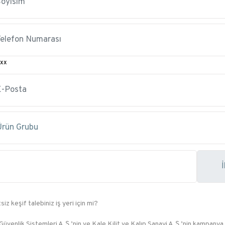
xx
siz keşif talebiniz iş yeri için mi?
Güvenlik Sistemleri A.Ş.’nin ve Kale Kilit ve Kalıp Sanayi A.Ş.’nin kampanya