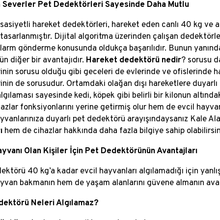
 Severler Pet Dedektörleri Sayesinde Daha Mutlu
sasiyetli hareket dedektörleri, hareket eden canlı 40 kg ve
 tasarlanmıştır. Dijital algoritma üzerinden çalışan dedektör
larm gönderme konusunda oldukça başarılıdır. Bunun yanında si
ün diğer bir avantajıdır.
Hareket dedektörü nedir
? sorusu d
rinin sorusu olduğu gibi geceleri de evlerinde ve ofislerinde
rinin de sorusudur. Ortamdaki olağan dışı hareketlere duyarlı 
lgılaması sayesinde kedi, köpek gibi belirli bir kilonun altınd
azlar fonksiyonlarını yerine getirmiş olur hem de evcil hayva
ayvanlarınıza duyarlı pet dedektörü arayışındaysanız Kale Al
ı
hem de cihazlar hakkında daha fazla bilgiye sahip olabilirsin
ayvanı Olan Kişiler İçin Pet Dedektörünün Avantajları
ektörü 40 kg’a kadar evcil hayvanları algılamadığı için yan
ayvan bakmanın hem de yaşam alanlarını güvene almanın avan
dektörü Neleri Algılamaz?