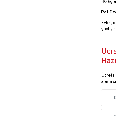
40 kg a
Pet De
Evler, 
yanlış 
Ücre
Hazı
Ücretsiz
alarm s