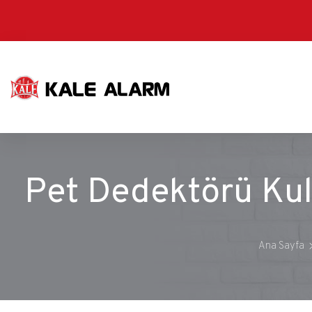
Ana
içeriğe
atla
Pet Dedektörü Kul
Ana Sayfa