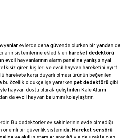
l havyanlar evlerde daha güvende olurken bir yandan da
cıların sistemlerine ekledikleri
hareket dedektörü
 evcil hayvanlarının alarm paneline yanlış sinyal
etkisiz giren kişileri ve evcil hayvan hareketini ayırt
rlü harekete karşı duyarlı olması ürünün beğenilen
da bu özellik oldukça işe yararken
pet dedektörü
gibi
iyle hayvan dostu olarak geliştirilen Kale Alarm
dan da evcil hayvan bakımını kolaylaştırır.
erdir. Bu dedektörler ev sakinlerinin evde olmadığı
önemli bir güvenlik sistemidir.
Hareket sensörü
line ve akıllı sistemler aracılığıyla da uzakta olan