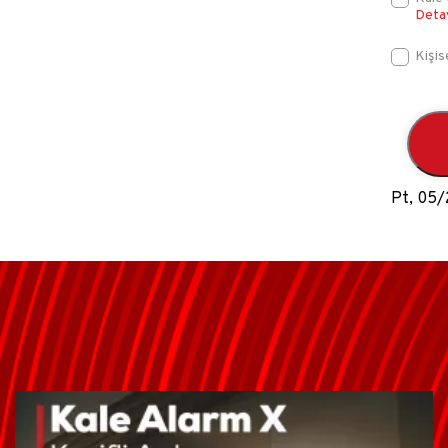
Deta
Kişis
Pt, 05/