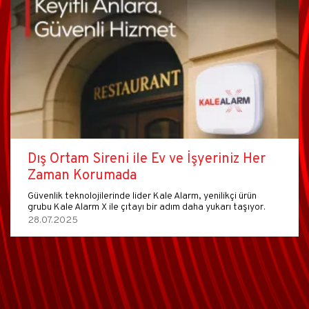
Dış Ortam Sireni ile Ev ve İşyeriniz Her
Zaman Korumada
Güvenlik teknolojilerinde lider Kale Alarm, yenilikçi ürün
grubu Kale Alarm X ile çıtayı bir adım daha yukarı taşıyor.
28.07.2025